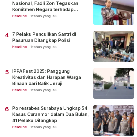
Nasional, Fadli Zon Tegaskan
Komitmen Negara terhadap
Warisan Budaya
Headline
-
1 tahun yang lalu
7 Pelaku Penculikan Santri di
4
Pasuruan Ditangkap Polisi
Headline
-
1 tahun yang lalu
IPPAFest 2025: Panggung
5
Kreativitas dan Harapan Warga
Binaan dari Balik Jeruji
Headline
-
1 tahun yang lalu
Polrestabes Surabaya Ungkap 54
6
Kasus Curanmor dalam Dua Bulan,
41 Pelaku Ditangkap
Headline
-
1 tahun yang lalu