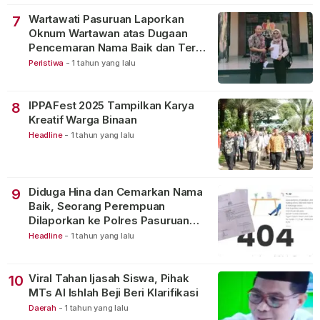
Wartawati Pasuruan Laporkan
7
Oknum Wartawan atas Dugaan
Pencemaran Nama Baik dan Teror
Digital
Peristiwa
-
1 tahun yang lalu
IPPAFest 2025 Tampilkan Karya
8
Kreatif Warga Binaan
Headline
-
1 tahun yang lalu
Diduga Hina dan Cemarkan Nama
9
Baik, Seorang Perempuan
Dilaporkan ke Polres Pasuruan
Kota
Headline
-
1 tahun yang lalu
Viral Tahan Ijasah Siswa, Pihak
10
MTs Al Ishlah Beji Beri Klarifikasi
Daerah
-
1 tahun yang lalu