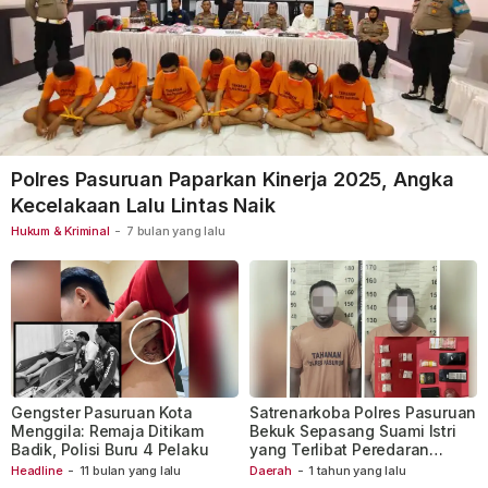
Polres Pasuruan Paparkan Kinerja 2025, Angka
Kecelakaan Lalu Lintas Naik
Hukum & Kriminal
-
7 bulan yang lalu
Gengster Pasuruan Kota
Satrenarkoba Polres Pasuruan
Menggila: Remaja Ditikam
Bekuk Sepasang Suami Istri
Badik, Polisi Buru 4 Pelaku
yang Terlibat Peredaran
Narkoba
Headline
-
11 bulan yang lalu
Daerah
-
1 tahun yang lalu